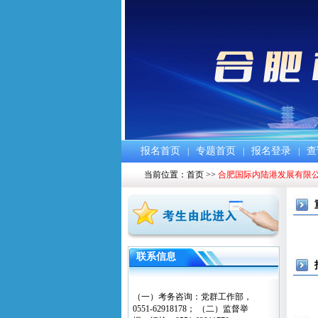
报名首页
专题首页
报名登录
查
|
|
|
当前位置：
首页
>>
合肥国际内陆港发展有限公
联系信息
（一）考务咨询：党群工作部，
0551-62918178； （二）监督举