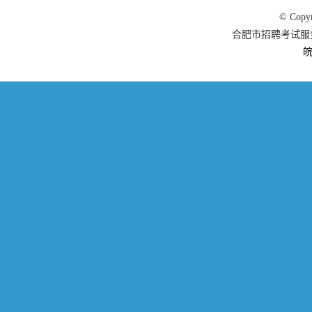
© Copy
合肥市招聘考试服务平
皖