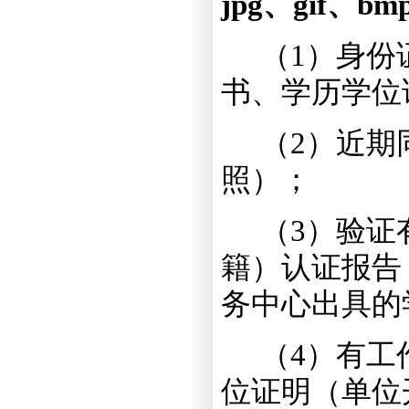
jpg
、
gif
、
bm
（
1
）
身份
书、学历学位
（
2
）
近期
照）；
（
3
）
验证
籍）认证报告
务中心出具的
（
4
）
有工
位证明（单位