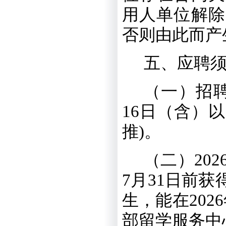
用人单位解除
否则由此而产
五、
应聘
（一）
招
16
日（含）以
推
)
。
（二）
202
7
月
31
日前获
生，能在
2026
部留学服务中