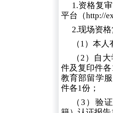
1
.
资格复审
平台（
http://
2
.
现场资格
（
1
）本人
（
2
）自大
件及复印件各
教育部留学服
件各
1
份；
（
3
）验
籍）认证报告