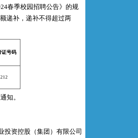
024
春季校园招聘公告》的规
额递补
，
递补不得超过两
考证号码
4212
行通知。
业投资控股（集团）有限公司