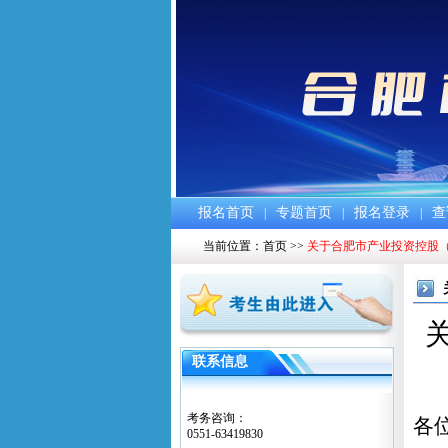
报名首页
专题首页
报名登录
查
|
|
|
当前位置：
首页
>>
关于合肥市产业投资控股（
联系信息
考务咨询：
各
0551-63419830