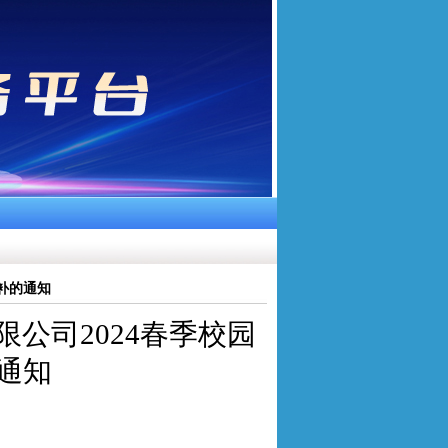
补的通知
限公司
2024春季校园
通知