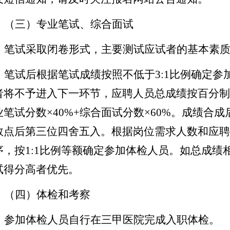
（三）
专业笔试、综合面试
笔试采取闭卷形式，主要测试应试者的基本素
笔试后根据笔试成绩按照
不低于
3:1
比例确定参
者将不予进入下一环节
，
应聘人员总成绩按
百分制
业笔试分数
×40%+
综合面试分数
×60%
。成绩合成
数点后第三位四舍五入。根据岗位需求人数和应聘
序，按
1:1
比例等额确定参加体检人员。如总成绩
试得分高者优先。
（四）
体检和考察
参加体检人员
自行在三甲医院完成
入职
体检
。