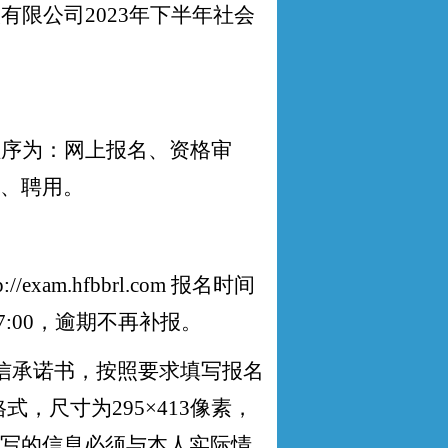
股有限公司
2023
年
下半年社会
程序为：网上报名、资格审
、聘用。
p://exam.hfbbrl.com
报名时间
7:00
，逾期不再补报。
信承诺书，按照要求填写报名
格式，尺寸为
295×413
像素，
写的信息必须与本人实际情