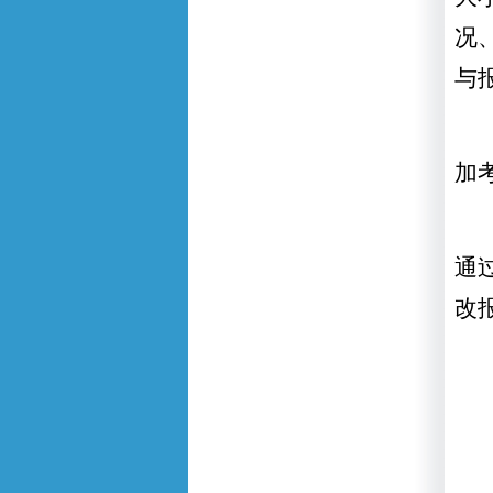
况
与
加
通
改