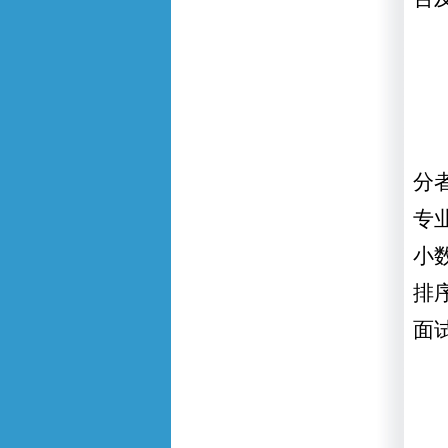
分
专
小
排
面