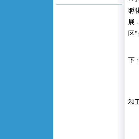
孵
展
区
”
下
和