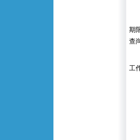
期
查
工