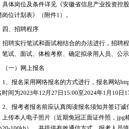
具体岗位及条件详见《安徽省信息产业投资控
聘岗位计划表》（附件
1
）。
四
、招聘程序
招聘
实行笔试和面试相结合的办法进行，招聘
、笔试、面试、体检考察、确定拟
录用
人员、公示
（一）
网上报名
1
、
报名采用网络报名的方式进行，报名网站
htt
名时间为
2023
年
12
月
27
日
15
:00
至
2024
年
1
月
10
日
1
2
、
报考者报名前应认真阅读报名须知并签订诚
，上传本人电子照片（近期免冠正面证件照，
jpg
小
20-100kb
），并提供有效通信方式。报考人员填