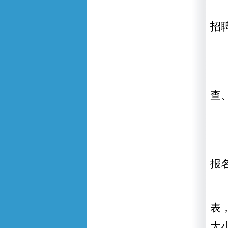
招
查
报
表
大