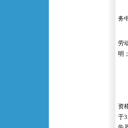
务
劳
明
资
于
3
告