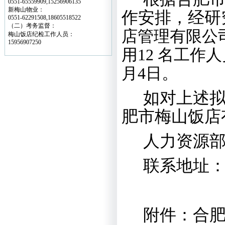
0551-65559909,15256906135
新梅山物业：
作安排，经研
0551-62291508,18605518522
（二）考务监督：
店管理有限公
梅山饭店纪检工作人员：
15956907250
用
12
名工作人
月
4
日
。
如对上述
肥市梅山饭店
人力资源
联系地址
附件：合