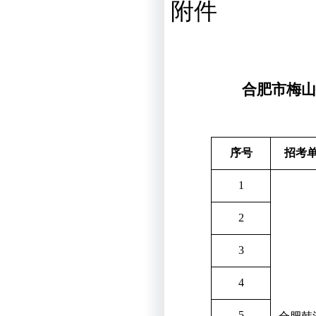
附件
合肥市梅山
序号
招考
1
2
3
4
5